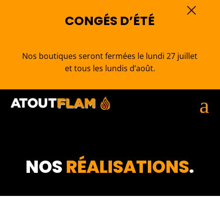
×
CONGÉS D’ÉTÉ
Nos boutiques seront fermées le lundi 27 juillet
et tous les lundis d’août.
a
NOS
RÉALISATIONS
.